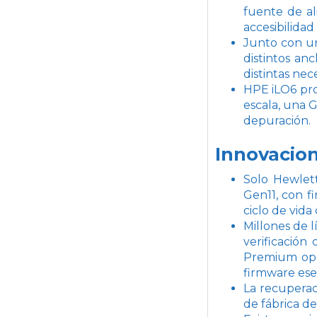
fuente de a
accesibilidad
Junto con un
distintos an
distintas nec
HPE iLO6 pro
escala, una G
depuración.
Innovacio
Solo Hewlett
Gen11, con f
ciclo de vida 
Millones de l
verificación
Premium opci
firmware esen
La recuperac
de fábrica d