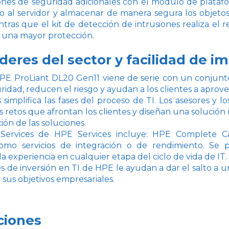
ones de seguridad adicionales con el módulo de platafo
o al servidor y almacenar de manera segura los objetos 
ntras que el kit de detección de intrusiones realiza el r
a una mayor protección.
líderes del sector y facilidad de
HPE ProLiant DL20 Gen11 viene de serie con un conjunt
idad, reducen el riesgo y ayudan a los clientes a aprovech
simplifica las fases del proceso de TI. Los asesores y l
 retos que afrontan los clientes y diseñan una solución 
ón de las soluciones.
 Services de HPE Services incluye: HPE Complete C
omo servicios de integración o de rendimiento. Se p
la experiencia en cualquier etapa del ciclo de vida de IT.
es de inversión en TI de HPE le ayudan a dar el salto a 
 sus objetivos empresariales.
ciones