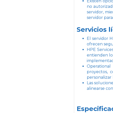
Existen opci
no autorizad
servidor, mie
servidor par
Servicios 
El servidor 
ofrecen segur
HPE Services 
entienden los
implementaci
Operational
proyectos, c
personalizar 
Las solucion
alinearse con
Especifica