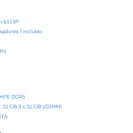
on 6333P
dores: 1 incluido
GHz
: HPE DDR5
: 32 GB (1 x 32 GB UDIMM)
T/s
o