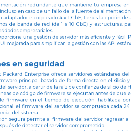
limentación redundante que mantiene tu empresa en 
 incluso en caso de un fallo de la fuente de alimentación
 adaptador incorporado 4 x 1 GbE, tienes la opción de
chos de banda de red (de 1 a 10 GbE) y estructuras, p
esidades empresariales.
porciona una gestión de servidor más eficiente y fácil.
UI mejorada para simplificar la gestión con las API están
nes en seguridad
 Packard Enterprise ofrece servidores estándares del
irmware principal basado de forma directa en el silicio
del servidor, a partir de la raíz de confianza de silicio de 
íneas de código de firmware se ejecutan antes de que el s
 de firmware en el tiempo de ejecución, habilitada p
onal, el firmware del servidor se comprueba cada 24 hor
cial del sistema.
ión segura permite al firmware del servidor regresar al
espués de detectar el servidor comprometido.