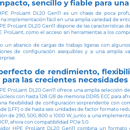
pacto, sencillo y fiable para una
 HPE ProLiant DL20 Gen11 es un chasis de poca prof
una implementación fácil en una amplia variedad de ento
PE ProLiant DL20 Gen11 dispone de las características de
PE ProLiant, como el acceso sin herramientas a los comp
o un abanico de cargas de trabajo ligeras con algunos 
ciones de configuración asequibles y a una amplia v
rprise.
 perfecto de rendimiento, flexibil
 para las crecientes necesidades
HPE ProLiant DL20 Gen11 ofrece una amplia selección de
núcleos con hasta 128 GB de memoria DDR5 ECC para afront
una flexibilidad de configuración sorprendente con com
de (LFF) o de hasta seis unidades de factor formato re
ión de 290, 500, 800 o 1000 W, junto a una implementac
CP, ahora con compatibilidad PCIe 5.0.
ervidor HPE ProLiant DL20 Gen11 combina un formato