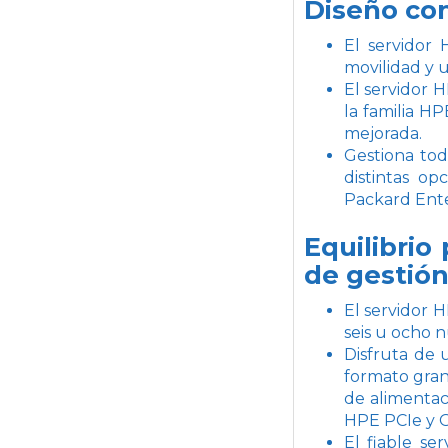
Diseño com
El servidor
movilidad y 
El servidor H
la familia H
mejorada.
Gestiona tod
distintas op
Packard Ente
Equilibrio
de gestión
El servidor 
seis u ocho 
Disfruta de 
formato gran
de alimentac
HPE PCIe y O
El fiable s