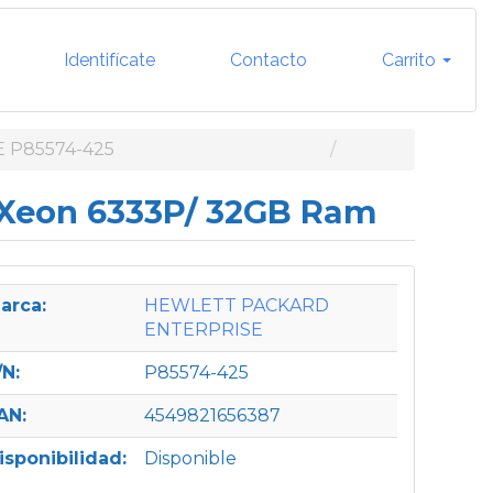
Identifícate
Contacto
Carrito
 P85574-425
l Xeon 6333P/ 32GB Ram
arca:
HEWLETT PACKARD
ENTERPRISE
/N:
P85574-425
AN:
4549821656387
isponibilidad:
Disponible