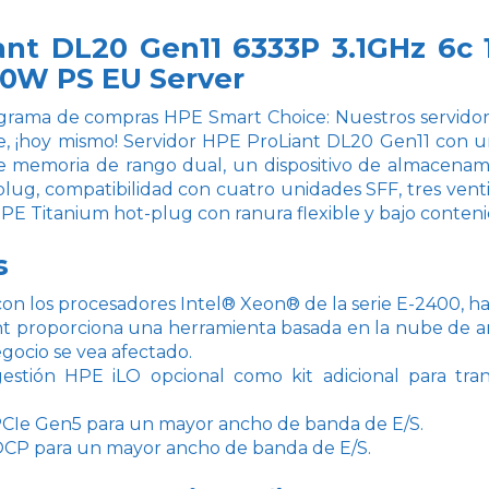
ant DL20 Gen11 6333P 3.1GHz 6c 
0W PS EU Server
grama de compras HPE Smart Choice: Nuestros servidor
rse, ¡hoy mismo! Servidor HPE ProLiant DL20 Gen11 con 
memoria de rango dual, un dispositivo de almacenam
ug, compatibilidad con cuatro unidades SFF, tres venti
PE Titanium hot-plug con ranura flexible y bajo conte
s
on los procesadores Intel® Xeon® de la serie E-2400, ha
t proporciona una herramienta basada en la nube de aná
gocio se vea afectado.
estión HPE iLO opcional como kit adicional para tra
CIe Gen5 para un mayor ancho de banda de E/S.
OCP para un mayor ancho de banda de E/S.