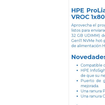
HPE ProLi
VROC 1x80
Aprovecha el pro
listos para envia
32 GB UDIMM) de 
Gen11 NVMe hot-pl
de alimentación H
Novedade
Compatible c
HPE InfoSigh
de que su ne
Puerto de g
mejorada.
Una ranura P
Una ranura 