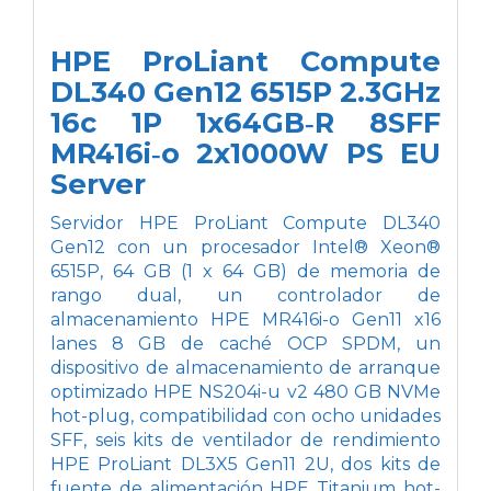
HPE ProLiant Compute
DL340 Gen12 6515P 2.3GHz
16c 1P 1x64GB‑R 8SFF
MR416i‑o 2x1000W PS EU
Server
Servidor HPE ProLiant Compute DL340
Gen12 con un procesador Intel® Xeon®
6515P, 64 GB (1 x 64 GB) de memoria de
rango dual, un controlador de
almacenamiento HPE MR416i-o Gen11 x16
lanes 8 GB de caché OCP SPDM, un
dispositivo de almacenamiento de arranque
optimizado HPE NS204i-u v2 480 GB NVMe
hot-plug, compatibilidad con ocho unidades
SFF, seis kits de ventilador de rendimiento
HPE ProLiant DL3X5 Gen11 2U, dos kits de
fuente de alimentación HPE Titanium hot-