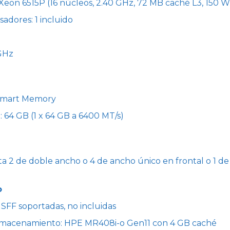
 Xeon 6515P (16 núcleos, 2.40 GHz, 72 MB caché L3, 150 W
dores: 1 incluido
 GHz
Smart Memory
: 64 GB (1 x 64 GB a 6400 MT/s)
ta 2 de doble ancho o 4 de ancho único en frontal o 1 de
o
 SFF soportadas, no incluidas
lmacenamiento: HPE MR408i-o Gen11 con 4 GB caché