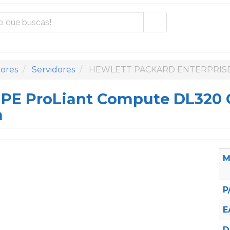
ores
Servidores
HEWLETT PACKARD ENTERPRISE
HPE ProLiant Compute DL320 G
m
M
P
E
D