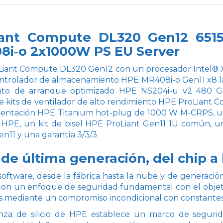
ant Compute DL320 Gen12 6515
8i‑o 2x1000W PS EU Server
Liant Compute DL320 Gen12 con un procesador Intel® X
ontrolador de almacenamiento HPE MR408i-o Gen11 x8 l
to de arranque optimizado HPE NS204i-u v2 480 GB
te kits de ventilador de alto rendimiento HPE ProLiant 
mentación HPE Titanium hot-plug de 1000 W M-CRPS, u
l HPE, un kit de bisel HPE ProLiant Gen11 1U común, u
n11 y una garantía 3/3/3
de última generación, del chip a
al software, desde la fábrica hasta la nube y de genera
 con un enfoque de seguridad fundamental con el objet
s mediante un compromiso incondicional con constantes
anza de silicio de HPE establece un marco de segurida