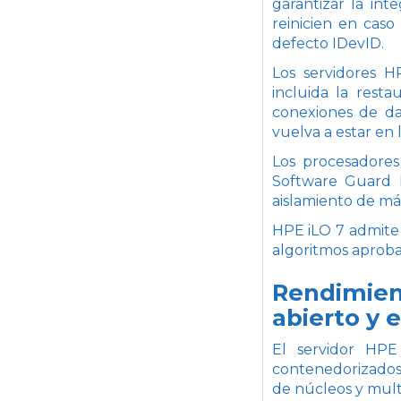
garantizar la in
reinicien en caso
defecto IDevID.
Los servidores 
incluida la resta
conexiones de da
vuelva a estar en 
Los procesadores
Software Guard E
aislamiento de má
HPE iLO 7 admite
algoritmos aproba
Rendimien
abierto y e
El servidor HP
contenedorizados 
de núcleos y multi