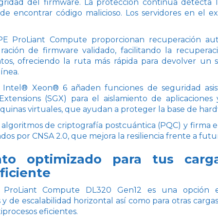
tegridad del firmware. La protección continua detecta
 de encontrar código malicioso. Los servidores en el e
HPE ProLiant Compute proporcionan recuperación aut
uración de firmware validado, facilitando la recuperaci
tos, ofreciendo la ruta más rápida para devolver un 
línea.
 Intel® Xeon® 6 añaden funciones de seguridad asis
xtensions (SGX) para el aislamiento de aplicaciones
quinas virtuales, que ayudan a proteger la base de hard
 algoritmos de criptografía postcuántica (PQC) y firm
dos por CNSA 2.0, que mejora la resiliencia frente a fu
to optimizado para tus carga
ficiente
E ProLiant Compute DL320 Gen12 es una opción ex
y de escalabilidad horizontal así como para otras carg
procesos eficientes.