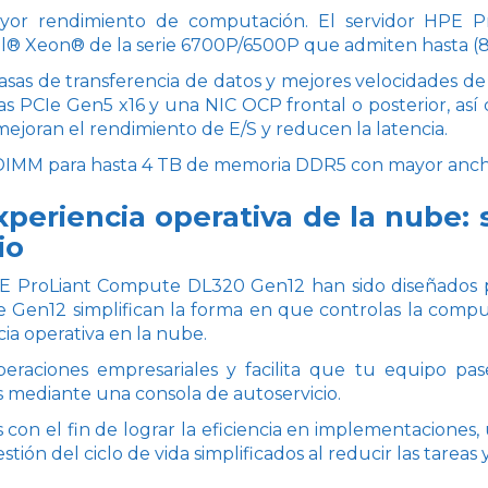
yor rendimiento de computación. El servidor HPE 
l® Xeon® de la serie 6700P/6500P que admiten hasta (86
 tasas de transferencia de datos y mejores velocidades d
as PCIe Gen5 x16 y una NIC OCP frontal o posterior, as
ejoran el rendimiento de E/S y reducen la latencia.
as DIMM para hasta 4 TB de memoria DDR5 con mayor anc
experiencia operativa de la nube:
io
PE ProLiant Compute DL320 Gen12 han sido diseñados p
 Gen12 simplifican la forma en que controlas la compu
ia operativa en la nube.
peraciones empresariales y facilita que tu equipo pas
es mediante una consola de autoservicio.
con el fin de lograr la eficiencia en implementaciones, 
tión del ciclo de vida simplificados al reducir las tarea