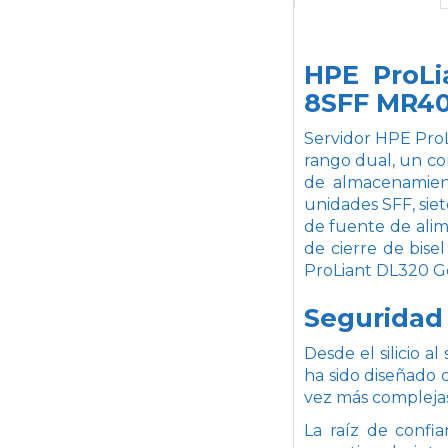
HPE ProLi
8SFF MR40
Servidor HPE Pro
rango dual, un c
de almacenamien
unidades SFF, sie
de fuente de ali
de cierre de bise
ProLiant DL320 Ge
Seguridad 
Desde el silicio 
ha sido diseñado
vez más compleja
La raíz de confi