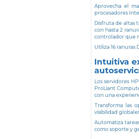
Aprovecha el ma
procesadores Inte
Disfruta de altas
con hasta 2 ranur
controlador que m
Utiliza 16 ranur
Intuitiva 
autoservic
Los servidores H
ProLiant Compute
con una experienc
Transforma las o
visibilidad global
Automatiza tareas 
como soporte y ges