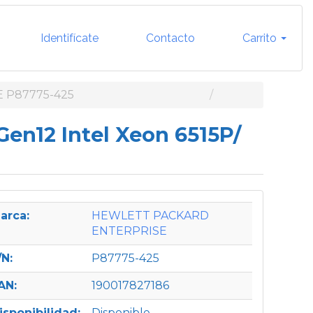
Identifícate
Contacto
Carrito
 P87775-425
en12 Intel Xeon 6515P/
arca:
HEWLETT PACKARD
ENTERPRISE
/N:
P87775-425
AN:
190017827186
isponibilidad:
Disponible