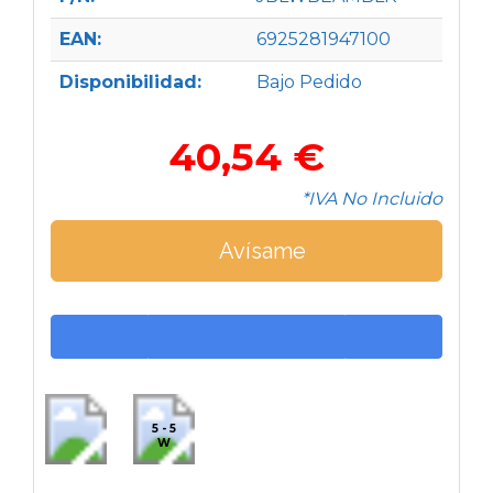
EAN:
6925281947100
Disponibilidad:
Bajo Pedido
40,54 €
*IVA No Incluido
Avísame
5 - 5
W