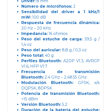
Driver:
8 mm
Número de micrófonos:
2
Sensibilidad del driver a 1 kHz/1
mW:
100 dB
Respuesta de frecuencia dinámica:
20 Hz – 20 kHz
Impedancia:
16 ohmios
Peso del estuche de carga:
39,5 g /
1,4 oz
Peso del auricular:
8,8 g / 0,3 oz
Peso total:
40 g
Perfiles Bluetooth:
A2DP V1.3, AVRCP
V1.6, HFP V1.7
Frecuencia de transmisión
Bluetooth:
2.4 GHz – 2.4835 GHz
Modulación Bluetooth:
GFSK, π/4
DQPSK, 8DPSK
Potencia de transmisión Bluetooth:
<15 dBm
Versión Bluetooth:
5.2
Duración de la batería del estuche: