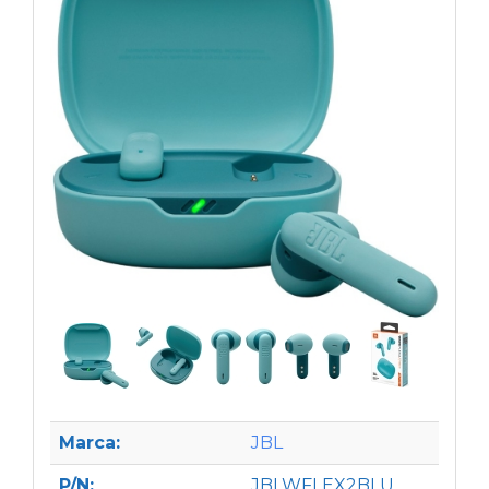
Marca:
JBL
P/N:
JBLWFLEX2BLU