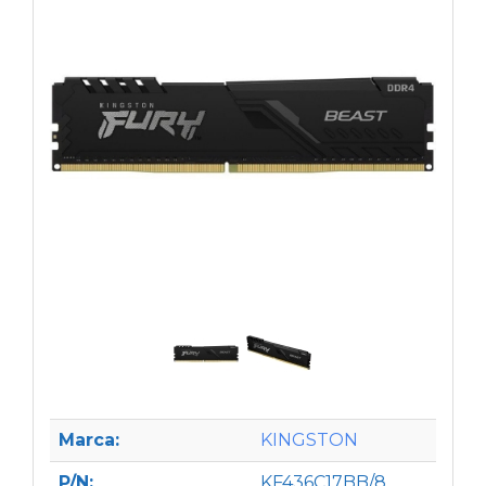
Marca:
KINGSTON
P/N:
KF436C17BB/8