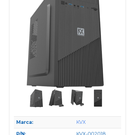
Marca:
KVX
P/N:
KVX-002018