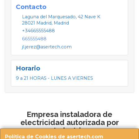
Contacto
Laguna del Marquesado, 42 Nave K
28021
Madrid
,
Madrid
+34665555488
665555488
jl.jerez@asertech.com
Horario
9 a 21 HORAS - LUNES A VIERNES
Empresa instaladora de
electricidad autorizada por
Industria
Política de Cookies de asertech.com