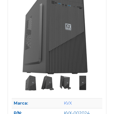
Marca:
KVX
P/N:
KVX-002024