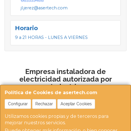
665555488
jl.jerez@asertech.com
Horario
9 a 21 HORAS - LUNES A VIERNES
Empresa instaladora de
electricidad autorizada por
Industria
Política de Cookies de asertech.com
Configurar
Rechazar
Aceptar Cookies
Utilizamos cookies propias y de terceros para
mejorar nuestros servicios.
Puede obtener más información, o bien conocer