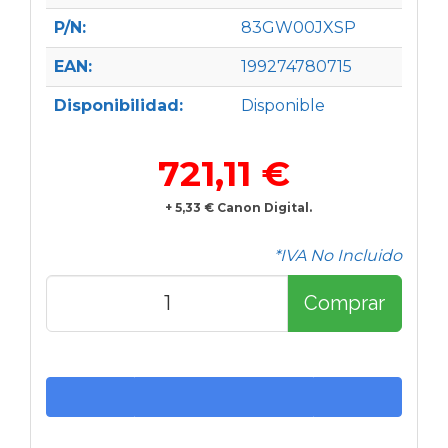
P/N:
83GW00JXSP
EAN:
199274780715
Disponibilidad:
Disponible
721,11 €
+ 5,33 € Canon Digital.
*IVA No Incluido
Comprar