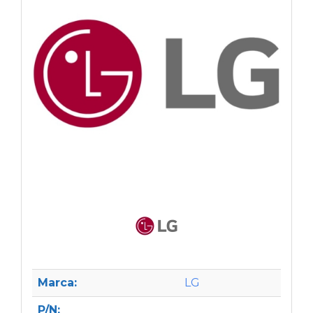
Marca:
LG
P/N: