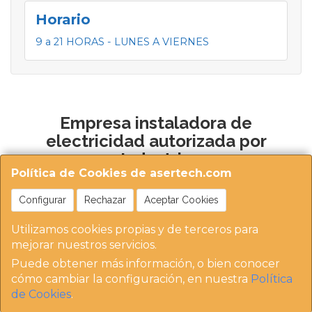
Horario
9 a 21 HORAS - LUNES A VIERNES
Empresa instaladora de
electricidad autorizada por
Industria
Política de Cookies de asertech.com
Configurar
Rechazar
Aceptar Cookies
Utilizamos cookies propias y de terceros para
mejorar nuestros servicios.
Puede obtener más información, o bien conocer
https://instaladoresdemadrid.com/at_biz_dir/asertec
cómo cambiar la configuración, en nuestra
Política
h-ip/
de Cookies
.