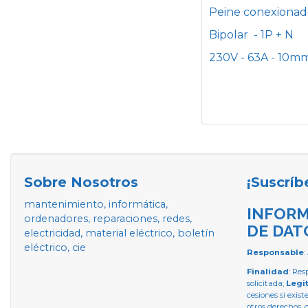
Peine conexionado
Bipolar - 1P + N
230V - 63A - 10m
Sobre Nosotros
¡Suscríb
mantenimiento, informática,
INFORM
ordenadores, reparaciones, redes,
DE DAT
electricidad, material eléctrico, boletín
eléctrico, cie
Responsable
:
Finalidad
: Res
solicitada;
Legi
cesiones si exist
otros derechos, 