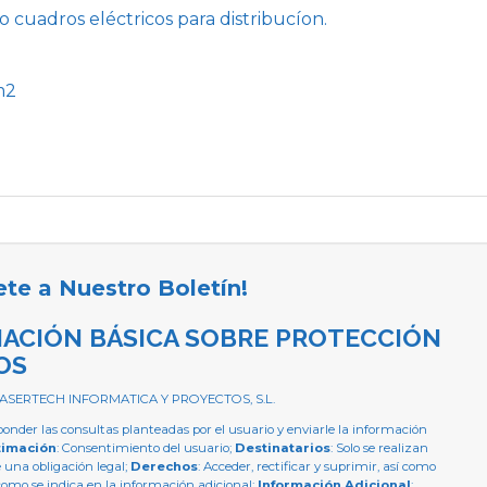
 cuadros eléctricos para distribucíon.
m2
ete a Nuestro Boletín!
ACIÓN BÁSICA SOBRE PROTECCIÓN
OS
 ASERTECH INFORMATICA Y PROYECTOS, S.L.
ponder las consultas planteadas por el usuario y enviarle la información
timación
: Consentimiento del usuario;
Destinatarios
: Solo se realizan
e una obligación legal;
Derechos
: Acceder, rectificar y suprimir, así como
como se indica en la información adicional;
Información Adicional
: