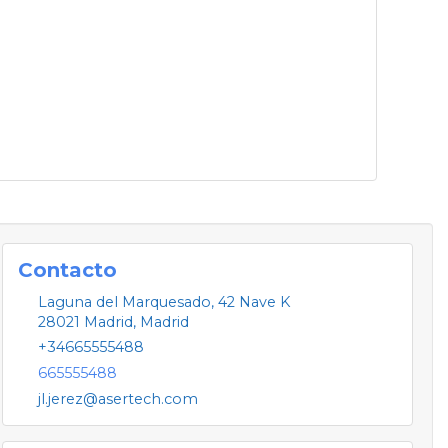
Contacto
Laguna del Marquesado, 42 Nave K
28021
Madrid
,
Madrid
+34665555488
665555488
jl.jerez@asertech.com