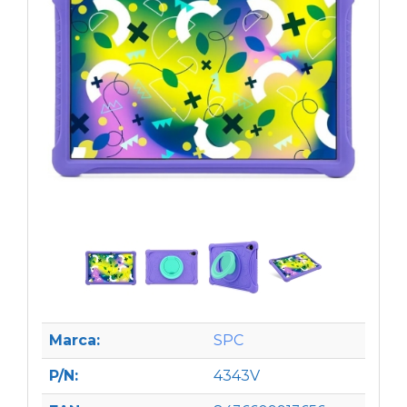
Marca:
SPC
P/N:
4343V