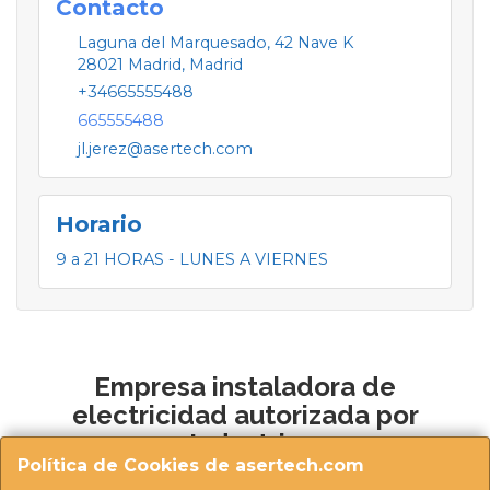
Contacto
Laguna del Marquesado, 42 Nave K
28021
Madrid
,
Madrid
+34665555488
665555488
jl.jerez@asertech.com
Horario
9 a 21 HORAS - LUNES A VIERNES
Empresa instaladora de
electricidad autorizada por
Industria
Política de Cookies de asertech.com