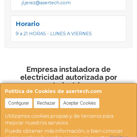
jl.jerez@asertech.com
Horario
9 a 21 HORAS - LUNES A VIERNES
Empresa instaladora de
electricidad autorizada por
Industria
Política de Cookies de asertech.com
Configurar
Rechazar
Aceptar Cookies
Utilizamos cookies propias y de terceros para
mejorar nuestros servicios.
Puede obtener más información, o bien conocer
https://instaladoresdemadrid.com/at_biz_dir/asertec