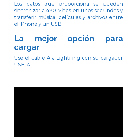
Los datos que proporciona se pueden
sincronizar a 480 Mbps en unos segundos y
transferir música, películas y archivos entre
el iPhone y un USB
La mejor opción para
cargar
Use el cable A a Lightning con su cargador
USB-A