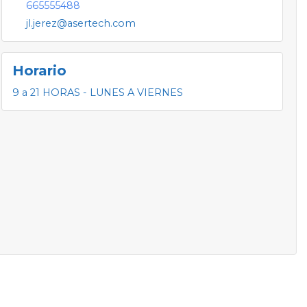
665555488
jl.jerez@asertech.com
Horario
9 a 21 HORAS - LUNES A VIERNES