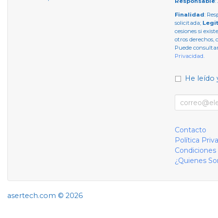
Responsable
:
Finalidad
: Res
solicitada;
Legi
cesiones si exist
otros derechos, 
Puede consultar
Privacidad
.
He leído 
Contacto
Política Priv
Condiciones
¿Quienes S
asertech.com © 2026