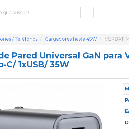
nes / Teléfonos
Cargadores hasta 45W
VERBATIM
de Pared Universal GaN para 
o-C/ 1xUSB/ 35W
M
P
E
D