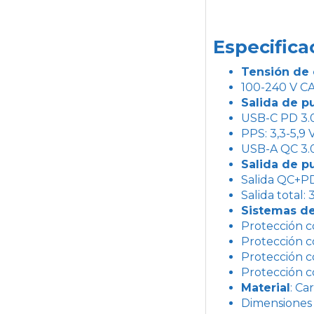
Especifica
Tensión de 
100-240 V CA
Salida de p
USB-C PD 3.0: 
PPS: 3,3-5,9 V
USB-A QC 3.0: 
Salida de p
Salida QC+PD:
Salida total:
Sistemas de
Protección c
Protección c
Protección c
Protección 
Material
: Ca
Dimensiones 