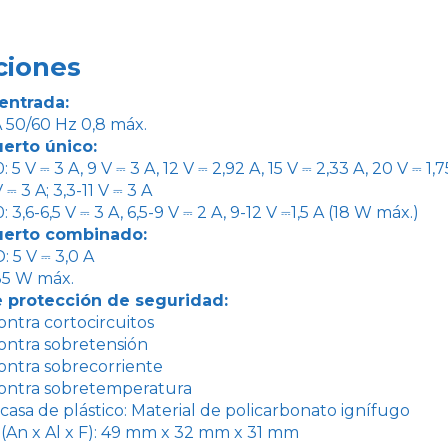
ciones
entrada:
 50/60 Hz 0,8 máx.
uerto único:
5 V ⎓ 3 A, 9 V ⎓ 3 A, 12 V ⎓ 2,92 A, 15 V ⎓ 2,33 A, 20 V ⎓ 1
 ⎓ 3 A; 3,3-11 V ⎓ 3 A
3,6-6,5 V ⎓ 3 A, 6,5-9 V ⎓ 2 A, 9-12 V ⎓1,5 A (18 W máx.)
uerto combinado:
 5 V ⎓ 3,0 A
 35 W máx.
 protección de seguridad:
ontra cortocircuitos
ontra sobretensión
ontra sobrecorriente
contra sobretemperatura
rcasa de plástico: Material de policarbonato ignífugo
(An x Al x F): 49 mm x 32 mm x 31 mm