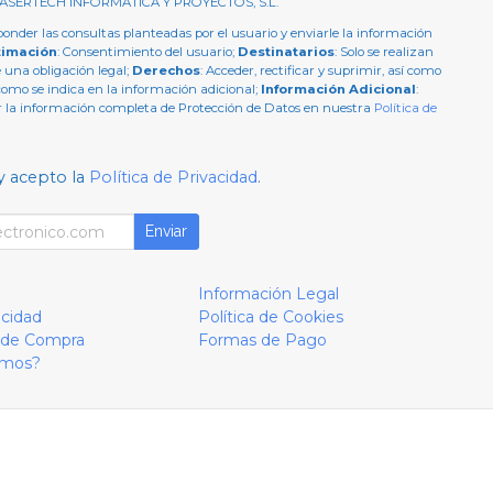
 ASERTECH INFORMATICA Y PROYECTOS, S.L.
ponder las consultas planteadas por el usuario y enviarle la información
timación
: Consentimiento del usuario;
Destinatarios
: Solo se realizan
e una obligación legal;
Derechos
: Acceder, rectificar y suprimir, así como
como se indica en la información adicional;
Información Adicional
:
 la información completa de Protección de Datos en nuestra
Política de
y acepto la
Política de Privacidad
.
Enviar
Información Legal
acidad
Política de Cookies
 de Compra
Formas de Pago
omos?