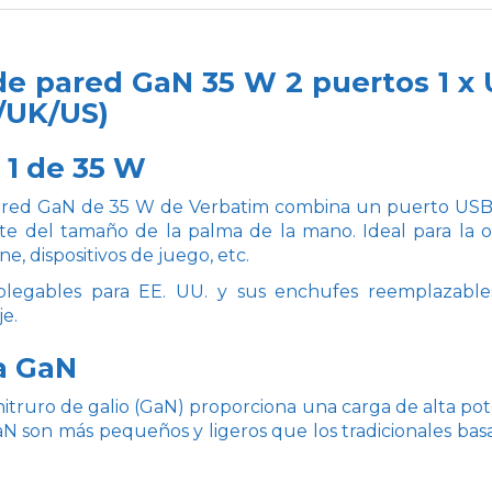
de pared GaN 35 W 2 puertos
1 x
/UK/US)
 1 de 35 W
ared GaN de 35 W de Verbatim combina un puerto USB
e del tamaño de la palma de la mano. Ideal para la ofic
e, dispositivos de juego, etc.
 plegables para EE. UU. y sus enchufes reemplazable
e.
a GaN
itruro de galio (GaN) proporciona una carga de alta pote
 son más pequeños y ligeros que los tradicionales basado