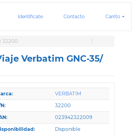
Identifícate
Contacto
Carrito
 32200
Viaje Verbatim GNC-35/
arca:
VERBATIM
/N:
32200
AN:
023942322009
isponibilidad:
Disponible