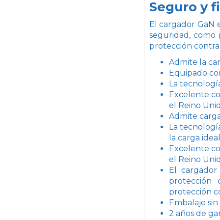
Seguro y f
El cargador GaN e
seguridad, como p
protección contra
Admite la ca
Equipado con
La tecnologí
Excelente com
el Reino Uni
Admite carga
La tecnologí
la carga idea
Excelente com
el Reino Uni
El cargador
protección 
protección c
Embalaje sin 
2 años de gar