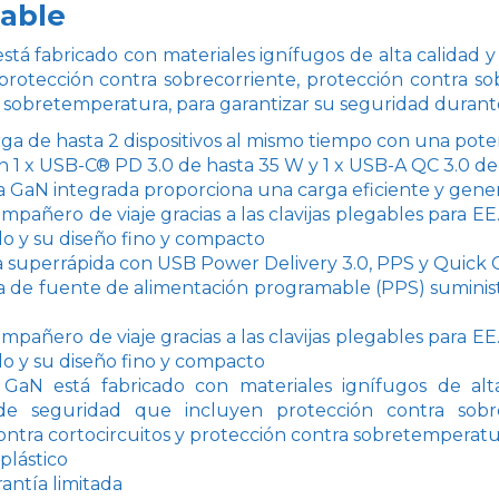
iable
stá fabricado con materiales ignífugos de alta calidad 
rotección contra sobrecorriente, protección contra sob
 sobretemperatura, para garantizar su seguridad durante
rga de hasta 2 dispositivos al mismo tiempo con una pot
 1 x USB-C® PD 3.0 de hasta 35 W y 1 x USB-A QC 3.0 de
a GaN integrada proporciona una carga eficiente y gene
pañero de viaje gracias a las clavijas plegables para EE
do y su diseño fino y compacto
 superrápida con USB Power Delivery 3.0, PPS y Quick 
a de fuente de alimentación programable (PPS) suministr
l
pañero de viaje gracias a las clavijas plegables para EE
do y su diseño fino y compacto
 GaN está fabricado con materiales ignífugos de al
de seguridad que incluyen protección contra sobrec
ontra cortocircuitos y protección contra sobretemperat
plástico
antía limitada