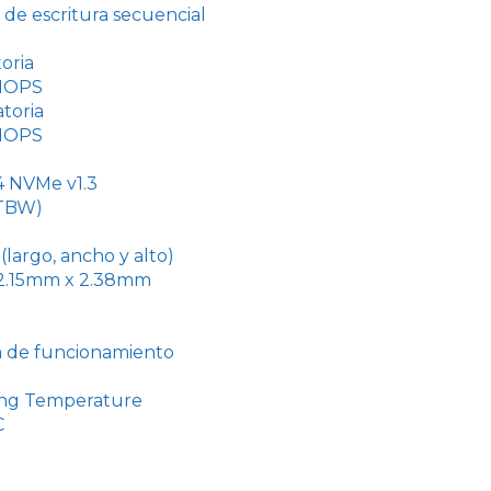
de escritura secuencial
oria
IOPS
atoria
IOPS
4 NVMe v1.3
(TBW)
largo, ancho y alto)
2.15mm x 2.38mm
 de funcionamiento
ng Temperature
C