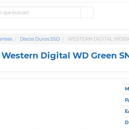
entes
Discos Duros SSD
WESTERN DIGITAL WDS
 Western Digital WD Green S
M
P
E
D