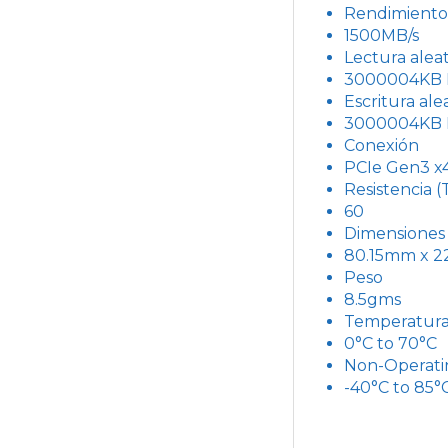
Rendimiento 
1500MB/s
Lectura aleat
3000004KB 
Escritura ale
3000004KB 
Conexión
PCIe Gen3 x
Resistencia 
60
Dimensiones (
80.15mm x 2
Peso
8.5gms
Temperatura
0°C to 70°C
Non-Operati
-40°C to 85°