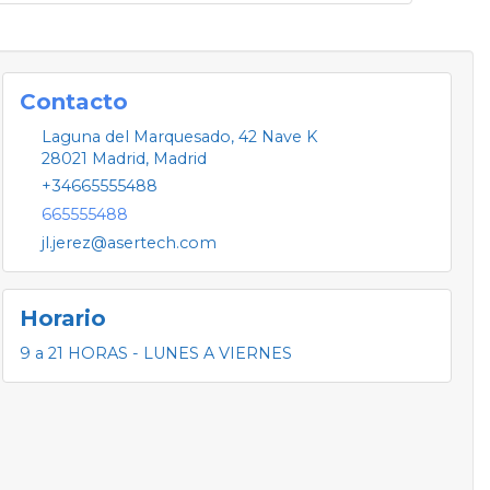
Contacto
Laguna del Marquesado, 42 Nave K
28021
Madrid
,
Madrid
+34665555488
665555488
jl.jerez@asertech.com
Horario
9 a 21 HORAS - LUNES A VIERNES