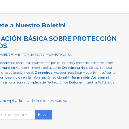
ete a Nuestro Boletín!
ACIÓN BÁSICA SOBRE PROTECCIÓN
OS
 ASERTECH INFORMATICA Y PROYECTOS, S.L.
ponder las consultas planteadas por el usuario y enviarle la información
timación
: Consentimiento del usuario;
Destinatarios
: Solo se realizan
e una obligación legal;
Derechos
: Acceder, rectificar y suprimir, así como
como se indica en la información adicional;
Información Adicional
:
 la información completa de Protección de Datos en nuestra
Política de
y acepto la
Política de Privacidad
.
Enviar