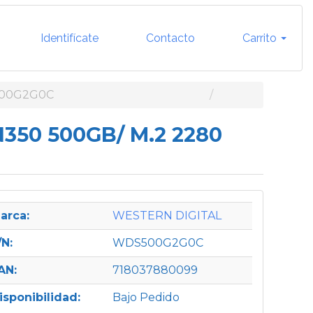
Identifícate
Contacto
Carrito
500G2G0C
N350 500GB/ M.2 2280
arca:
WESTERN DIGITAL
/N:
WDS500G2G0C
AN:
718037880099
isponibilidad:
Bajo Pedido