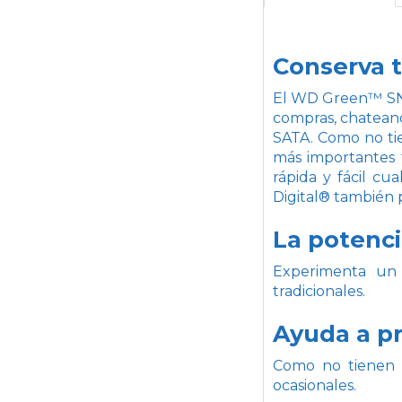
Conserva 
El WD Green™ SN35
compras, chateand
SATA. Como no tie
más importantes 
rápida y fácil c
Digital® también 
La potenci
Experimenta un 
tradicionales.
Ayuda a pr
Como no tienen p
ocasionales.