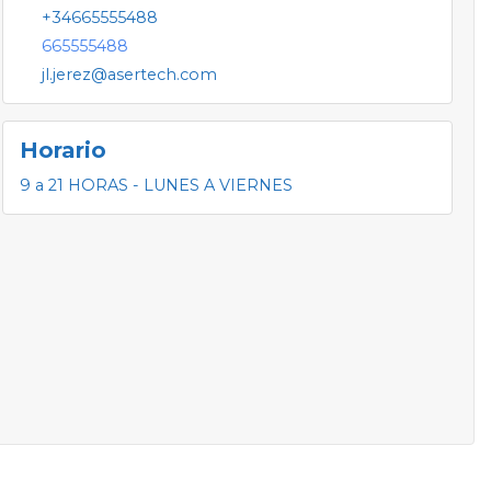
+34665555488
665555488
jl.jerez@asertech.com
Horario
9 a 21 HORAS - LUNES A VIERNES