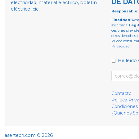
DE DAT
electricidad, material eléctrico, boletín
eléctrico, cie
Responsable
:
Finalidad
: Res
solicitada;
Legi
cesiones si exist
otros derechos, 
Puede consultar
Privacidad
.
He leído 
Contacto
Política Priv
Condiciones
¿Quienes S
asertech.com © 2026