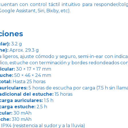
entan con control táctil intuitivo para responder/colg
oogle Assistant, Siri, Bixby, etc).
ciones
lar):
3.2 g
he):
Aprox. 29.3 g
a ligeros, ajuste cómodo y seguro, semi-in-ear con indi
álico, estuche con terminación y bordes redondeados co
cular:
30 × 17 × 17 mm
uche:
50 × 46 × 24 mm
otal:
Hasta 25 horas
uriculares:
5 horas de escucha por carga (7.5 h sin llam
dicional del estuche:
15 horas
arga auriculares:
1.5 h
carga estuche:
2.5 h
cular:
30 mAh
uche:
310 mAh
IPX4 (resistencia al sudor y a la lluvia)