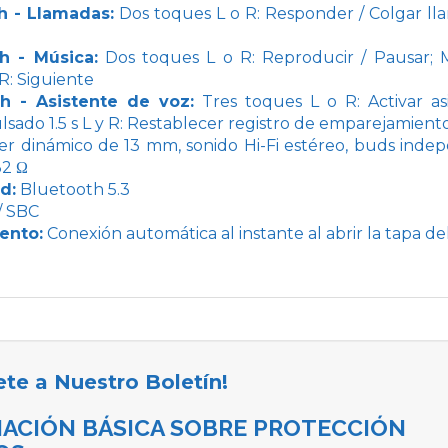
h - Llamadas:
Dos toques L o R: Responder / Colgar lla
h - Música:
Dos toques L o R: Reproducir / Pausar; M
 R: Siguiente
h - Asistente de voz:
Tres toques L o R: Activar asis
sado 1.5 s L y R: Restablecer registro de emparejamiento
er dinámico de 13 mm, sonido Hi-Fi estéreo, buds indep
32 Ω
d:
Bluetooth 5.3
/ SBC
ento:
Conexión automática al instante al abrir la tapa d
ete a Nuestro Boletín!
ACIÓN BÁSICA SOBRE PROTECCIÓN