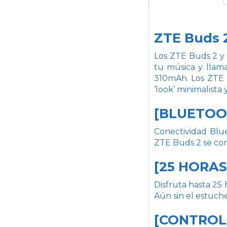
ZTE Buds 2
Los ZTE Buds 2 y 
tu música y llama
310mAh. Los ZTE B
‘look’ minimalista
[BLUETOO
Conectividad Blue
ZTE Buds 2 se con
[25 HORAS
Disfruta hasta 25 
Aún sin el estuche
[CONTROL 