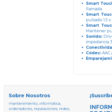
Smart Touc
llamada
Smart Touc
pulsado 1.5 s
Smart Touc
Mantener pul
Sonido:
Driv
impedancia 
Conectivida
Códec:
AAC 
Emparejami
Sobre Nosotros
¡Suscríb
mantenimiento, informática,
INFORM
ordenadores, reparaciones, redes,