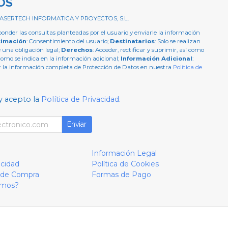
OS
 ASERTECH INFORMATICA Y PROYECTOS, S.L.
ponder las consultas planteadas por el usuario y enviarle la información
timación
: Consentimiento del usuario;
Destinatarios
: Solo se realizan
e una obligación legal;
Derechos
: Acceder, rectificar y suprimir, así como
como se indica en la información adicional;
Información Adicional
:
 la información completa de Protección de Datos en nuestra
Política de
y acepto la
Política de Privacidad
.
Enviar
Información Legal
acidad
Política de Cookies
 de Compra
Formas de Pago
omos?