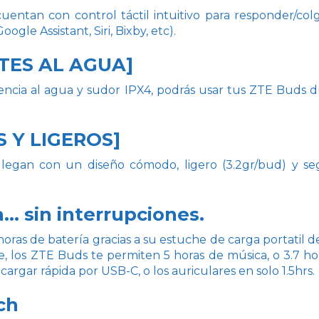
entan con control táctil intuitivo para responder/colg
oogle Assistant, Siri, Bixby, etc).
NTES AL AGUA]
stencia al agua y sudor IPX4, podrás usar tus ZTE Buds 
 Y LIGEROS]
legan con un diseño cómodo, ligero (3.2gr/bud) y segu
... sin interrupciones.
horas de batería gracias a su estuche de carga portatil 
e, los ZTE Buds te permiten 5 horas de música, o 3.7 h
 cargar rápida por USB-C, o los auriculares en solo 1.5hrs.
ch