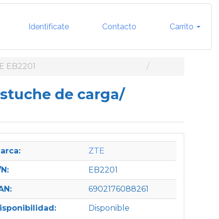
Identifícate
Contacto
Carrito
E EB2201
estuche de carga/
arca:
ZTE
/N:
EB2201
AN:
6902176088261
isponibilidad:
Disponible