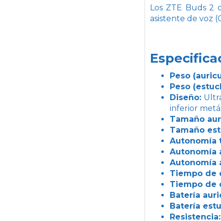
Los ZTE Buds 2 cu
asistente de voz (G
Especifica
Peso (auricu
Peso (estuc
Diseño:
Ultr
inferior met
Tamaño auri
Tamaño est
Autonomía t
Autonomía a
Autonomía a
Tiempo de c
Tiempo de 
Batería auri
Batería est
Resistencia: