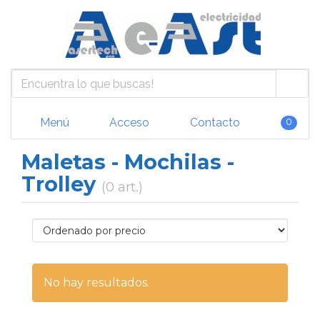
Menú
Acceso
Contacto
0
Maletas - Mochilas -
Trolley
(0 art.)
No hay resultados.