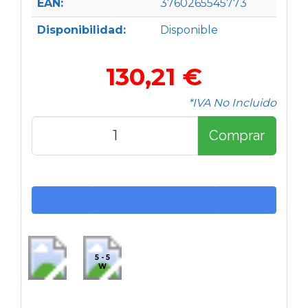
EAN:
3760265545773
Disponibilidad:
Disponible
130,21 €
*IVA No Incluido
Comprar
5 - 5
W