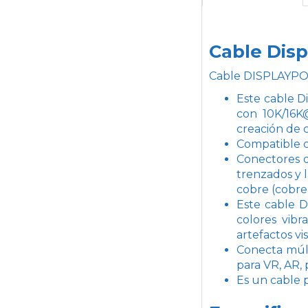
Cable Disp
Cable DISPLAYPOR
Este cable D
con 10K/16K
creación de 
Compatible co
Conectores d
trenzados y 
cobre (cobre
Este cable 
colores vibr
artefactos vi
Conecta múlt
para VR, AR,
Es un cable 