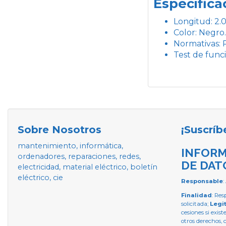
Especifica
Longitud: 2.
Color: Negro
Normativas:
Test de func
Sobre Nosotros
¡Suscríb
mantenimiento, informática,
INFORM
ordenadores, reparaciones, redes,
DE DAT
electricidad, material eléctrico, boletín
eléctrico, cie
Responsable
:
Finalidad
: Res
solicitada;
Legi
cesiones si exist
otros derechos, 