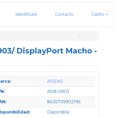
Identifícate
Contacto
Carrito
903/ DisplayPort Macho -
arca:
AISENS
/N:
A158-0903
AN:
8435739902196
isponibilidad:
Disponible