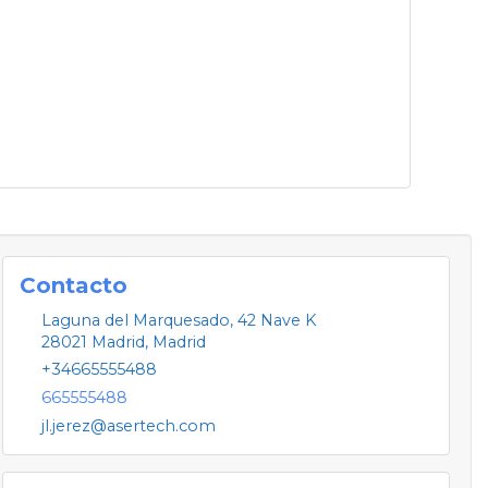
Contacto
Laguna del Marquesado, 42 Nave K
28021
Madrid
,
Madrid
+34665555488
665555488
jl.jerez@asertech.com