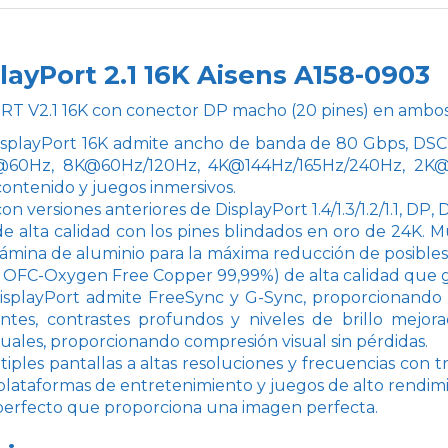
layPort 2.1 16K Aisens A158-0903
T V2.1 16K con conector DP macho (20 pines) en ambo
isplayPort 16K admite ancho de banda de 80 Gbps, DSC 
@60Hz, 8K@60Hz/120Hz, 4K@144Hz/165Hz/240Hz, 2K@240
contenido y juegos inmersivos.
n versiones anteriores de DisplayPort 1.4/1.3/1.2/1.1, DP,
e alta calidad con los pines blindados en oro de 24K. M
lámina de aluminio para la máxima reducción de posibles
 OFC-Oxygen Free Copper 99,99%) de alta calidad que ga
DisplayPort admite FreeSync y G-Sync, proporcionando
antes, contrastes profundos y niveles de brillo mejo
suales, proporcionando compresión visual sin pérdidas.
iples pantallas a altas resoluciones y frecuencias con t
 plataformas de entretenimiento y juegos de alto rendim
perfecto que proporciona una imagen perfecta.