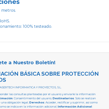
ciones
0 metros.
.
 RoHS.
ionamiento: 100% testeado.
ete a Nuestro Boletín!
ACIÓN BÁSICA SOBRE PROTECCIÓN
OS
 ASERTECH INFORMATICA Y PROYECTOS, S.L.
ponder las consultas planteadas por el usuario y enviarle la información
timación
: Consentimiento del usuario;
Destinatarios
: Solo se realizan
e una obligación legal;
Derechos
: Acceder, rectificar y suprimir, así como
como se indica en la información adicional;
Información Adicional
: