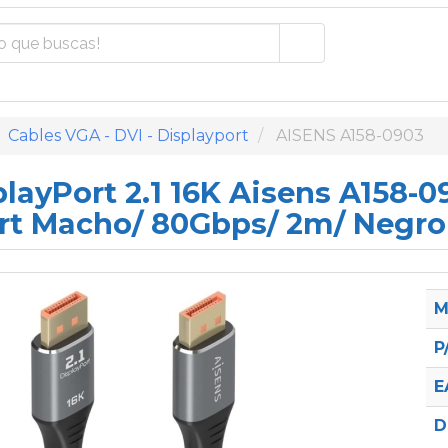
Cables VGA - DVI - Displayport
AISENS A158-0903
layPort 2.1 16K Aisens A158-0
rt Macho/ 80Gbps/ 2m/ Negro
M
P
E
D