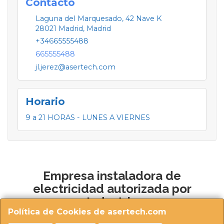
Contacto
Laguna del Marquesado, 42 Nave K
28021
Madrid
,
Madrid
+34665555488
665555488
jl.jerez@asertech.com
Horario
9 a 21 HORAS - LUNES A VIERNES
Empresa instaladora de
electricidad autorizada por
Industria
Política de Cookies de asertech.com