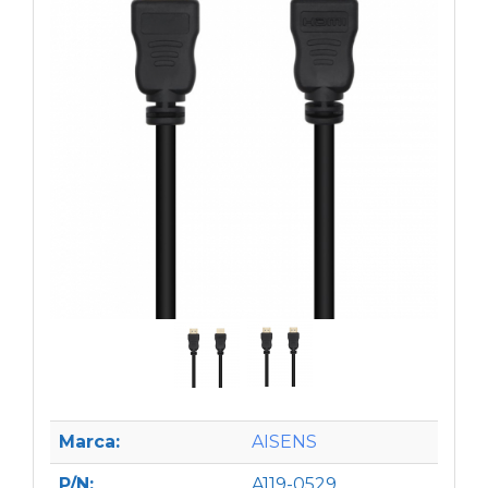
Marca:
AISENS
P/N:
A119-0529