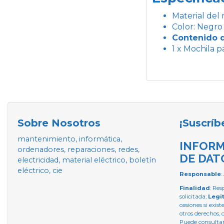
Material del 
Color: Negro
Contenido d
1 x Mochila pa
Sobre Nosotros
¡Suscríb
mantenimiento, informática,
INFORM
ordenadores, reparaciones, redes,
DE DAT
electricidad, material eléctrico, boletín
eléctrico, cie
Responsable
:
Finalidad
: Res
solicitada;
Legi
cesiones si exist
otros derechos, 
Puede consultar