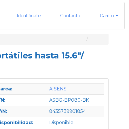
Identifícate
Contacto
Carrito
átiles hasta 15.6"/
arca:
AISENS
/N:
ASBG-BP080-BK
AN:
8435739901854
isponibilidad:
Disponible