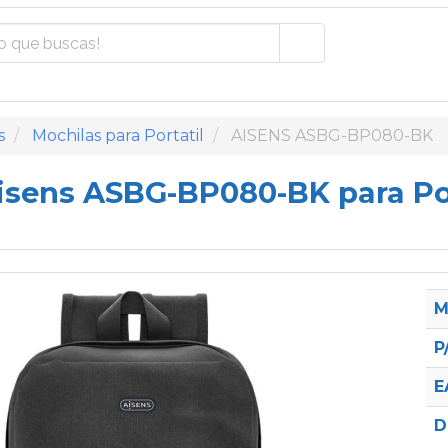
s
Mochilas para Portatil
AISENS ASBG-BP080-BK
isens ASBG-BP080-BK para Port
M
P
E
D