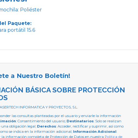
mochila: Poliéster
el Paquete:
ra portátil 15.6
ete a Nuestro Boletín!
ACIÓN BÁSICA SOBRE PROTECCIÓN
OS
 ASERTECH INFORMATICA Y PROYECTOS, S.L.
ponder las consultas planteadas por el usuario y enviarle la información
timación
: Consentimiento del usuario;
Destinatarios
: Solo se realizan
e una obligación legal;
Derechos
: Acceder, rectificar y suprimir, así como
como se indica en la información adicional;
Información Adicional
:
 la información completa de Protección de Datos en nuestra
Política de