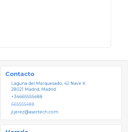
Contacto
Laguna del Marquesado, 42 Nave K
28021
Madrid
,
Madrid
+34665555488
665555488
jl.jerez@asertech.com