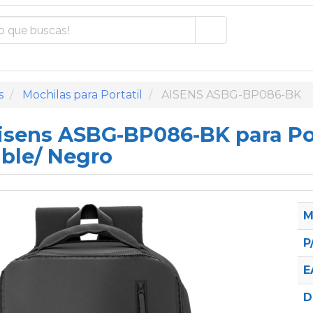
s
Mochilas para Portatil
AISENS ASBG-BP086-BK
isens ASBG-BP086-BK para Port
ble/ Negro
M
P
E
D