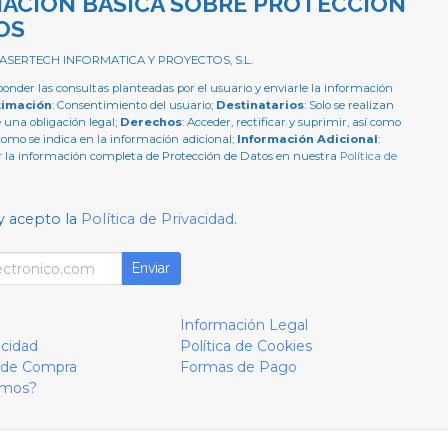
ACIÓN BÁSICA SOBRE PROTECCIÓN
OS
 ASERTECH INFORMATICA Y PROYECTOS, S.L.
ponder las consultas planteadas por el usuario y enviarle la información
timación
: Consentimiento del usuario;
Destinatarios
: Solo se realizan
e una obligación legal;
Derechos
: Acceder, rectificar y suprimir, así como
como se indica en la información adicional;
Información Adicional
:
 la información completa de Protección de Datos en nuestra
Política de
y acepto la
Política de Privacidad
.
Enviar
Información Legal
acidad
Política de Cookies
 de Compra
Formas de Pago
omos?