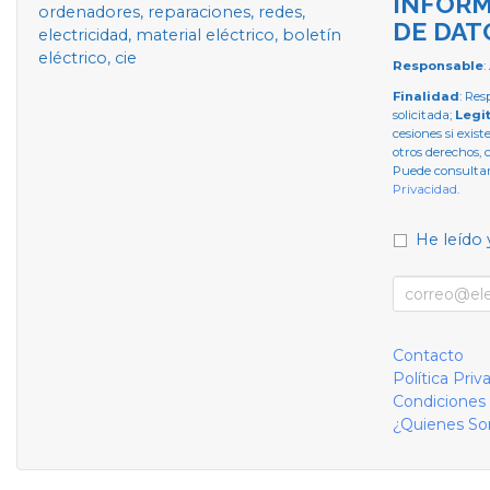
INFORM
ordenadores, reparaciones, redes,
DE DAT
electricidad, material eléctrico, boletín
eléctrico, cie
Responsable
:
Finalidad
: Res
solicitada;
Legi
cesiones si exist
otros derechos, 
Puede consultar
Privacidad
.
He leído 
Contacto
Política Priv
Condiciones
¿Quienes S