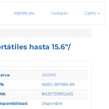
Identifícate
Contacto
Carrito
átiles hasta 15.6"/
arca:
AISENS
/N:
ASBG-BP086-BK
AN:
8435739902455
isponibilidad:
Disponible