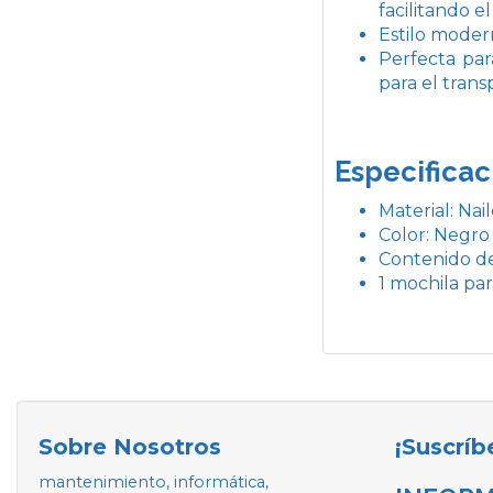
facilitando e
Estilo moder
Perfecta par
para el transp
Especificac
Material: Nai
Color: Negro
Contenido d
1 mochila par
Sobre Nosotros
¡Suscríb
mantenimiento, informática,