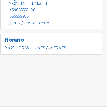
28021
Madrid
,
Madrid
+34665555488
665555488
jl.jerez@asertech.com
Horario
9 a 21 HORAS - LUNES A VIERNES