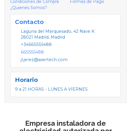
Condiciones de Compra
Formas de Pago
¿Quienes Somos?
Contacto
Laguna del Marquesado, 42 Nave K
28021
Madrid
,
Madrid
+34665555488
665555488
jl.jerez@asertech.com
Horario
9 a 21 HORAS - LUNES A VIERNES
Empresa instaladora de
electricidad autorizada por