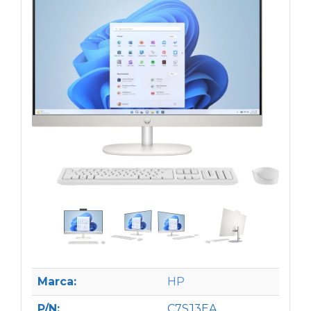
Marca:
HP
P/N:
C7SJ3EA