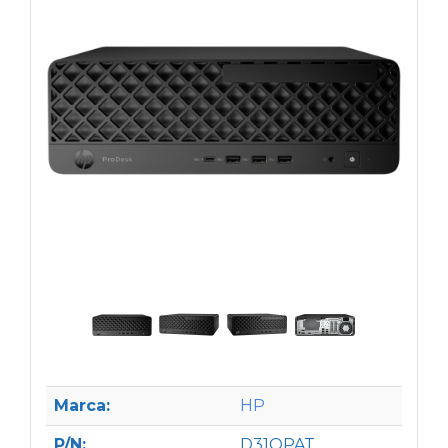
Marca:
HP
P/N:
D31QPAT