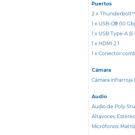
Puertos
2 x Thunderbolt™ 
1 x USB-C® (10 Gb
1 x USB Type-A (5
1 x HDMI 2.1
1 x Conector comb
Cámara
Cámara infrarroja 
Audio
Audio de Poly Stu
Altavoces: Estére
Micrófonos: Matri