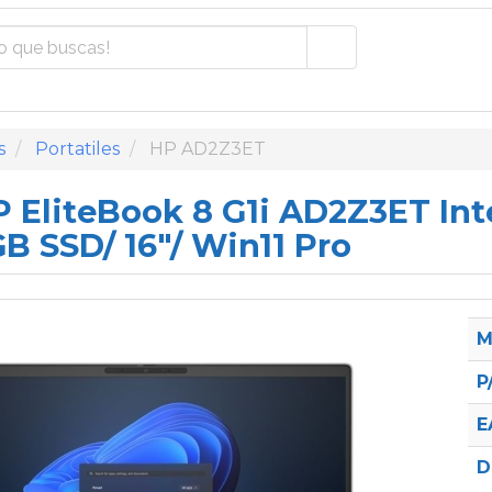
s
Portatiles
HP AD2Z3ET
P EliteBook 8 G1i AD2Z3ET Inte
B SSD/ 16"/ Win11 Pro
M
P
E
D