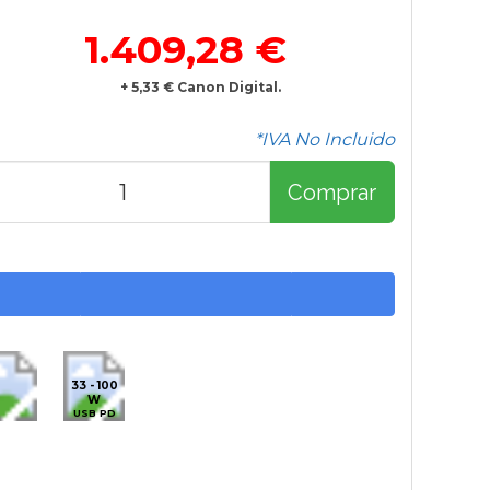
1.409,28 €
+ 5,33 € Canon Digital.
*IVA No Incluido
Comprar
33 - 100
W
USB PD