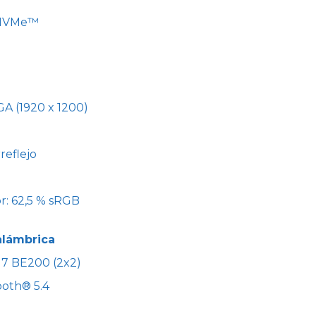
 NVMe™
A (1920 x 1200)
reflejo
r: 62,5 % sRGB
alámbrica
i 7 BE200 (2x2)
ooth® 5.4