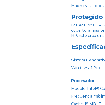
Maximiza la produc
Protegido 
Los equipos HP W
cobertura más pr
HP. Esto crea una 
Especifica
Sistema operati
Windows 11 Pro
Procesador
Modelo: Intel® C
Frecuencia máxim
Caché: 18 MB L3