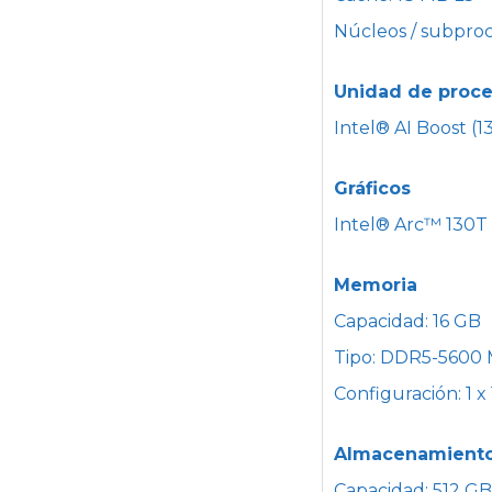
Núcleos / subproc
Unidad de proce
Intel® AI Boost (
Gráficos
Intel® Arc™ 130T 
Memoria
Capacidad: 16 GB
Tipo: DDR5-5600 
Configuración: 1 x
Almacenamient
Capacidad: 512 GB