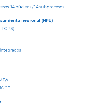
esos: 14 núcleos / 14 subprocesos
samiento neuronal (NPU)
13 TOPS)
integrados
MT/s
 16 GB
o