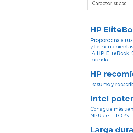
Características
HP EliteBo
Proporciona a tus
y las herramienta
IA HP EliteBook 8
mundo.
HP recomi
Resume y reescrib
Intel pote
Consigue más tiem
NPU de 11 TOPS.
Larga dura