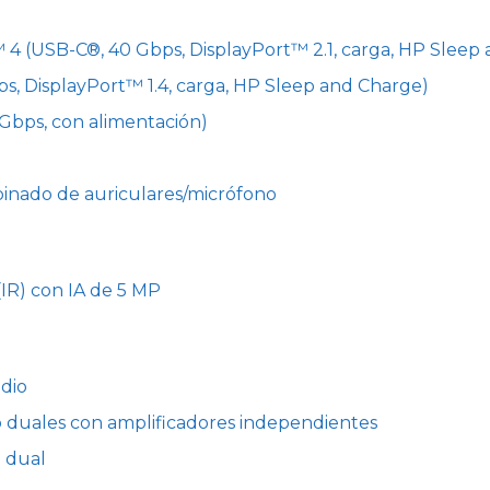
4 (USB-C®, 40 Gbps, DisplayPort™ 2.1, carga, HP Sleep
ps, DisplayPort™ 1.4, carga, HP Sleep and Charge)
 Gbps, con alimentación)
inado de auriculares/micrófono
(IR) con IA de 5 MP
dio
o duales con amplificadores independientes
z dual