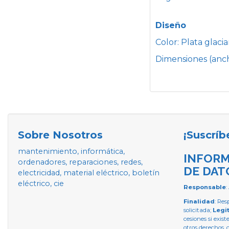
Diseño
Color: Plata glacia
Dimensiones (ancho
Sobre Nosotros
¡Suscríb
mantenimiento, informática,
INFORM
ordenadores, reparaciones, redes,
DE DAT
electricidad, material eléctrico, boletín
eléctrico, cie
Responsable
:
Finalidad
: Res
solicitada;
Legi
cesiones si exist
otros derechos, 