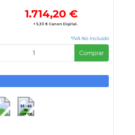
1.714,20 €
+ 5,33 € Canon Digital.
*IVA No Incluido
Comprar
33 - 65
W
USB PD