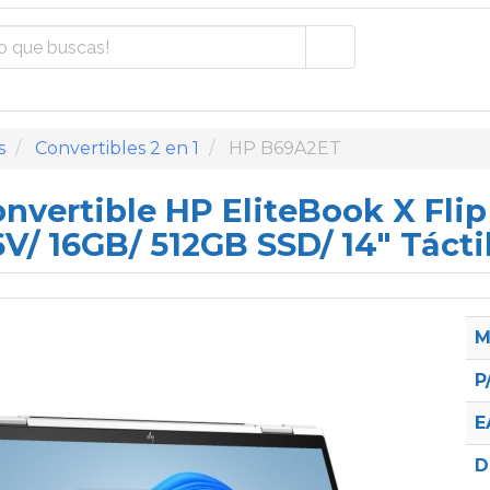
s
Convertibles 2 en 1
HP B69A2ET
onvertible HP EliteBook X Fli
6V/ 16GB/ 512GB SSD/ 14" Tácti
M
P
E
D