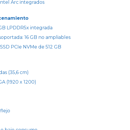
 Intel Arc integrados
cenamiento
 GB LPDDR5x integrada
oportada: 16 GB no ampliables
 SSD PCIe NVMe de 512 GB
as (35,6 cm)
A (1920 x 1200)
flejo
de bajo consumo