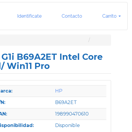
Identifícate
Contacto
Carrito
p G1i B69A2ET Intel Core
l/ Win11 Pro
arca:
HP
/N:
B69A2ET
AN:
198990470610
isponibilidad:
Disponible