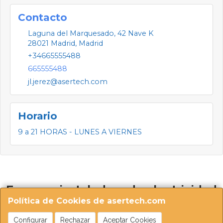
Contacto
Laguna del Marquesado, 42 Nave K
28021
Madrid
,
Madrid
+34665555488
665555488
jl.jerez@asertech.com
Horario
9 a 21 HORAS - LUNES A VIERNES
Empresa instaladora de electricidad
autorizada por Industria
Política de Cookies de asertech.com
Configurar
Rechazar
Aceptar Cookies