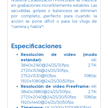
Nuestra Estabilización FlowState se traduce
en grabaciones increíblemente estables. Las
sacudidas, golpes o balanceos se eliminan
por completo, ¡perfecto para cuando la
acción se pone difícil o para los vlogs de
"camina y habla"!
Especificaciones
Resolución de vídeo (modo
estándar):
4K:
3840x2160@24/25/30fps; 2.7K:
2720x1536@24/25/30fps,
2752x1530@50fps; 1080p:
1920x1080@24/25/30/50fps
Resolución de vídeo FreeFrame:
4K:
3840x2880@24/25/30fps; 2.7K:
2720x2040@24/25/30/50fps; 1080p:
1920x1440@24/25/30/50fps
Timelapse:
4K (4000x3000@30fps)