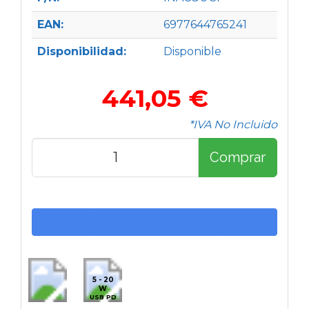
EAN:
6977644765241
Disponibilidad:
Disponible
441,05 €
*IVA No Incluido
Comprar
5 - 20
W
USB PD