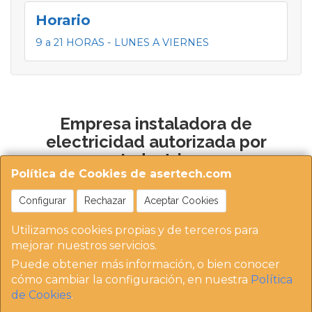
Horario
9 a 21 HORAS - LUNES A VIERNES
Empresa instaladora de
electricidad autorizada por
Industria
Política de Cookies de asertech.com
Configurar
Rechazar
Aceptar Cookies
Utilizamos cookies propias y de terceros para
mejorar nuestros servicios.
Puede obtener más información, o bien conocer
https://instaladoresdemadrid.com/at_biz_dir/asertec
cómo cambiar la configuración, en nuestra
Política
h-ip/
de Cookies
.