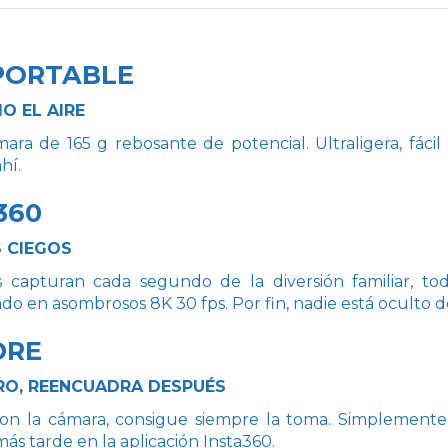
 PORTABLE
O EL AIRE
ra de 165 g rebosante de potencial. Ultraligera, fácil d
hí.
360
 CIEGOS
s capturan cada segundo de la diversión familiar, to
 en asombrosos 8K 30 fps. Por fin, nadie está oculto de
DRE
RO, REENCUADRA DESPUÉS
n la cámara, consigue siempre la toma. Simplemente 
ás tarde en la aplicación Insta360.