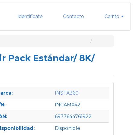
Identifícate
Contacto
Carrito
ir Pack Estándar/ 8K/
arca:
INSTA360
/N:
INCAMX42
AN:
6977644761922
isponibilidad:
Disponible