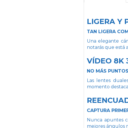
LIGERA Y
TAN LIGERA COM
Una elegante cáma
notarás que está a
VÍDEO 8K 
NO MÁS PUNTOS
Las lentes duale
momento destacado
REENCUA
CAPTURA PRIME
Nunca apuntes co
mejores ángulos m