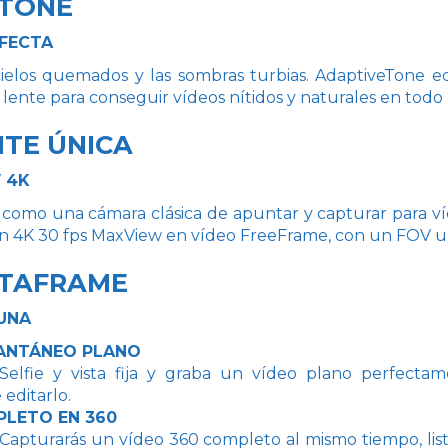
ETONE
RFECTA
ielos quemados y las sombras turbias. AdaptiveTone equ
 lente para conseguir vídeos nítidos y naturales en tod
TE ÚNICA
 4K
a como una cámara clásica de apuntar y capturar para v
con 4K 30 fps MaxView en vídeo FreeFrame, con un FOV ul
STAFRAME
UNA
TANTÁNEO PLANO
Selfie y vista fija y graba un vídeo plano perfectam
editarlo.
PLETO EN 360
 Capturarás un vídeo 360 completo al mismo tiempo, l