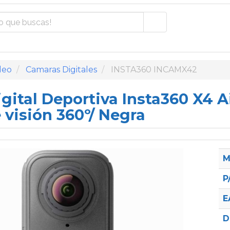
deo
Camaras Digitales
INSTA360 INCAMX42
gital Deportiva Insta360 X4 A
 visión 360º/ Negra
M
P
E
D