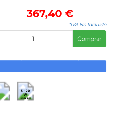
367,40 €
*IVA No Incluido
Comprar
5 - 20
W
USB PD