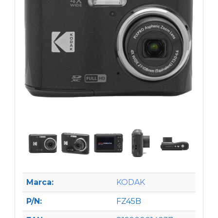
Marca:
KODAK
P/N:
FZ45B