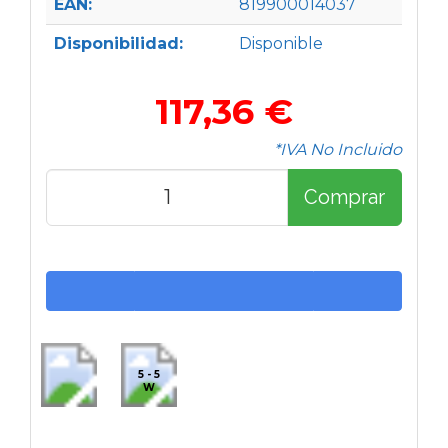
EAN:
819900014037
Disponibilidad:
Disponible
117,36 €
*IVA No Incluido
Comprar
5 - 5
W