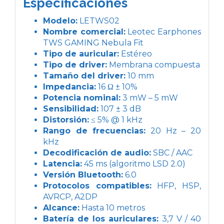
Especificaciones
Modelo:
LETWS02
Nombre comercial:
Leotec Earphones
TWS GAMING Nebula Fit
Tipo de auricular:
Estéreo
Tipo de driver:
Membrana compuesta
Tamaño del driver:
10 mm
Impedancia:
16 Ω ± 10%
Potencia nominal:
3 mW – 5 mW
Sensibilidad:
107 ± 3 dB
Distorsión:
≤ 5% @ 1 kHz
Rango de frecuencias:
20 Hz – 20
kHz
Decodificación de audio:
SBC / AAC
Latencia:
45 ms (algoritmo LSD 2.0)
Versión Bluetooth:
6.0
Protocolos compatibles:
HFP, HSP,
AVRCP, A2DP
Alcance:
Hasta 10 metros
Batería de los auriculares:
3,7 V / 40