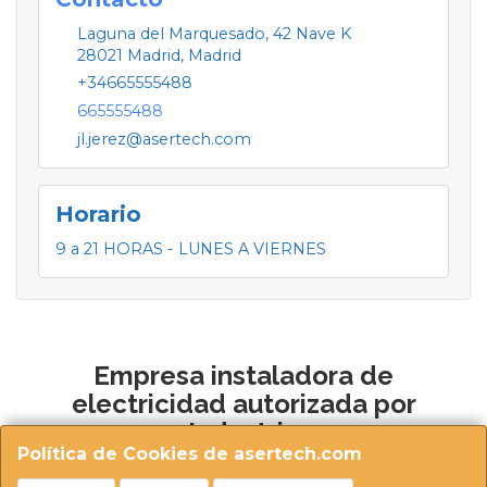
Laguna del Marquesado, 42 Nave K
28021
Madrid
,
Madrid
+34665555488
665555488
jl.jerez@asertech.com
Horario
9 a 21 HORAS - LUNES A VIERNES
Empresa instaladora de
electricidad autorizada por
Industria
Política de Cookies de asertech.com