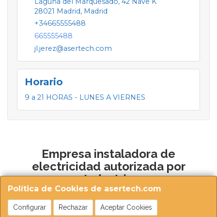
Laguna del Marquesado, 42 Nave K
28021
Madrid
,
Madrid
+34665555488
665555488
jl.jerez@asertech.com
Horario
9 a 21 HORAS - LUNES A VIERNES
Empresa instaladora de
electricidad autorizada por
Industria
Política de Cookies de asertech.com
Configurar
Rechazar
Aceptar Cookies