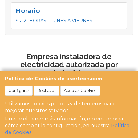
Horario
9 a 21 HORAS - LUNES A VIERNES
Empresa instaladora de
electricidad autorizada por
Industria
Política de Cookies de asertech.com
Configurar
Rechazar
Aceptar Cookies
Utilizamos cookies propias y de terceros para
mejorar nuestros servicios.
Puede obtener más información, o bien conocer
https://instaladoresdemadrid.com/at_biz_dir/asertec
cómo cambiar la configuración, en nuestra
Política
h-ip/
de Cookies
.