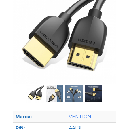
Marca:
VENTION
P/N:
AAIBI