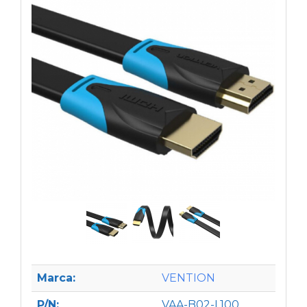
Marca:
VENTION
P/N:
VAA-B02-L100