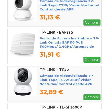
Cámara de Videovigilancia TP-
Link Tapo C210/ Visión Nocturna/
Control desde APP
31,13 €
Comprar
TP-LINK - EAP110
Punto de Acceso Inalámbrico TP-
Link Omada EAP110 PoE
300Mbps/ 2.4GHz/ Antenas de
4dBi/ WiFi 802.11n/b/g
31,91 €
Comprar
TP-LINK - TC72
Cámara de Videovigilancia TP-
Link Tapo TC72/ 360º/ Visión
Nocturna/ Control desde APP
32,89 €
Comprar
TP-LINK - TL-SF1006P