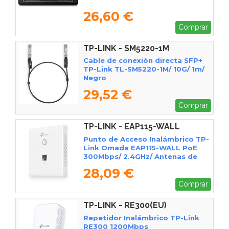
26,60 €
Comprar
TP-LINK - SM5220-1M
Cable de conexión directa SFP+
TP-Link TL-SM5220-1M/ 10G/ 1m/
Negro
29,52 €
Comprar
TP-LINK - EAP115-WALL
Punto de Acceso Inalámbrico TP-
Link Omada EAP115-WALL PoE
300Mbps/ 2.4GHz/ Antenas de
1.8dBi/ WiFi 802.11n/b/g/a
28,09 €
Comprar
TP-LINK - RE300(EU)
Repetidor Inalámbrico TP-Link
RE300 1200Mbps