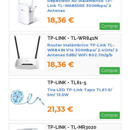
Repetidor/ AP Inalámbrico TP-
Link TL-WA855RE 300Mbps/ 2
Antenas
18,36 €
Comprar
TP-LINK - TL-WR841N
Router Inalámbrico TP-Link TL-
WR841N V14 300Mbps/ 2.4GHz/ 2
Antenas 5dBi/ WiFi 802.11n/g/b
18,36 €
Comprar
TP-LINK - TL61-5
Tira LED TP-Link Tapo TL61-5/
5m/ 13.5W
21,33 €
Comprar
TP-LINK - TL-MR3020