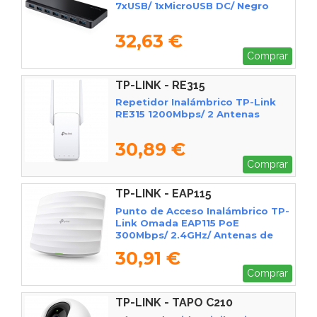
7xUSB/ 1xMicroUSB DC/ Negro
32,63 €
Comprar
TP-LINK - RE315
Repetidor Inalámbrico TP-Link
RE315 1200Mbps/ 2 Antenas
30,89 €
Comprar
TP-LINK - EAP115
Punto de Acceso Inalámbrico TP-
Link Omada EAP115 PoE
300Mbps/ 2.4GHz/ Antenas de
4dBi/ WiFi 802.11n/b/g
30,91 €
Comprar
TP-LINK - TAPO C210