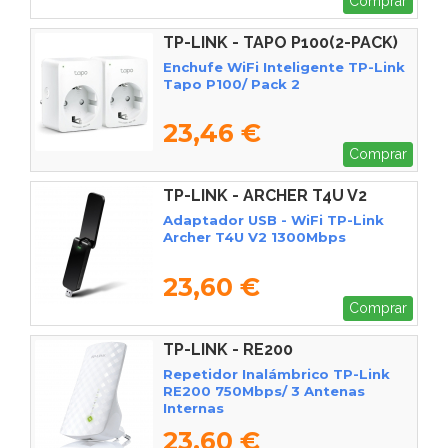
Comprar
TP-LINK - TAPO P100(2-PACK)
V2
Enchufe WiFi Inteligente TP-Link
Tapo P100/ Pack 2
23,46 €
Comprar
TP-LINK - ARCHER T4U V2
Adaptador USB - WiFi TP-Link
Archer T4U V2 1300Mbps
23,60 €
Comprar
TP-LINK - RE200
Repetidor Inalámbrico TP-Link
RE200 750Mbps/ 3 Antenas
Internas
23,60 €