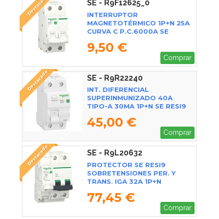
Destacado
SE - R9F12625_0
INTERRUPTOR
MAGNETOTÉRMICO 1P+N 25A
CURVA C P.C.6000A SE
9,50 €
Comprar
Destacado
SE - R9R22240
INT. DIFERENCIAL
SUPERINMUNIZADO 40A
TIPO-A 30MA 1P+N SE RESI9
45,00 €
Comprar
Destacado
SE - R9L20632
PROTECTOR SE RESI9
SOBRETENSIONES PER. Y
TRANS. IGA 32A 1P+N
77,45 €
Comprar