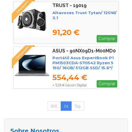
Destacado
TRUST - 19019
Altavoces Trust Tytan/ 120W/
2.1
91,20 €
Comprar
Destacado
ASUS - 90NX09D1-M00MD0
Portátil Asus ExpertBook P1
PM1503CDA-S70542 Ryzen 5
150/ 16GB/ 512GB SSD/ 15.6"/
Sin Sistema Operativo
554,44 €
Comprar
+ 5,33 € Canon Digital.
Ant.
01
Sig.
Sobre Nosotros