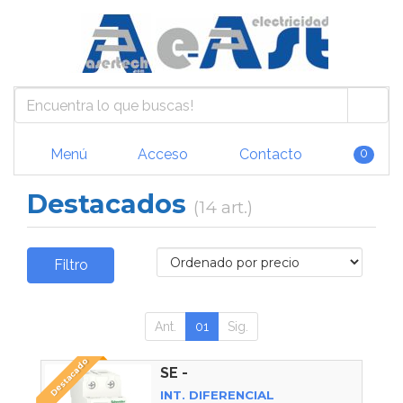
Menú
Acceso
Contacto
0
Destacados
(14 art.)
Filtro
Ant.
01
Sig.
Destacado
SE -
INT. DIFERENCIAL