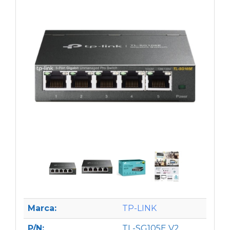
Marca:
TP-LINK
P/N:
TL-SG105E V2