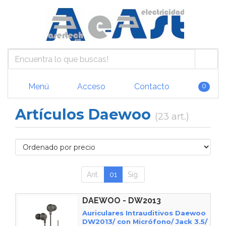
Menú
Acceso
Contacto
0
Artículos Daewoo
(23 art.)
Ant.
01
Sig.
DAEWOO - DW2013
Auriculares Intrauditivos Daewoo
DW2013/ con Micrófono/ Jack 3.5/