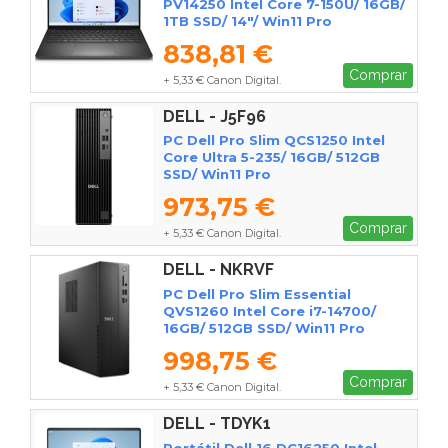
PV14250 Intel Core 7-150U/ 16GB/
1TB SSD/ 14"/ Win11 Pro
838,81 €
Comprar
+ 5,33 € Canon Digital.
DELL - J5F96
PC Dell Pro Slim QCS1250 Intel
Core Ultra 5-235/ 16GB/ 512GB
SSD/ Win11 Pro
973,75 €
Comprar
+ 5,33 € Canon Digital.
DELL - NKRVF
PC Dell Pro Slim Essential
QVS1260 Intel Core i7-14700/
16GB/ 512GB SSD/ Win11 Pro
998,75 €
Comprar
+ 5,33 € Canon Digital.
DELL - TDYK1
Portátil Dell 16 DC16250 Intel