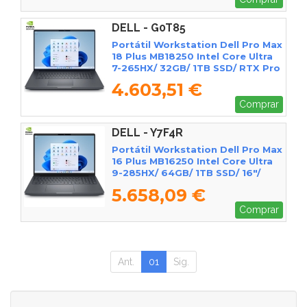
DELL - G0T85
Portátil Workstation Dell Pro Max
18 Plus MB18250 Intel Core Ultra
7-265HX/ 32GB/ 1TB SSD/ RTX Pro
3000 Blackwell/ 18"/ Win11 Pro
4.603,51 €
Comprar
DELL - Y7F4R
Portátil Workstation Dell Pro Max
16 Plus MB16250 Intel Core Ultra
9-285HX/ 64GB/ 1TB SSD/ 16"/
RTX Pro 3000 Blackwell/ Win11
5.658,09 €
Pro
Comprar
Ant.
01
Sig.