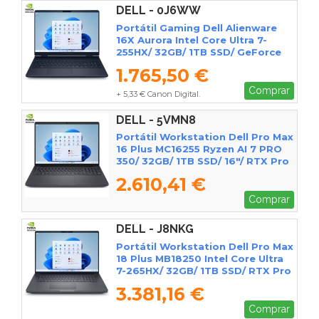
DELL - 0J6WW
Portátil Gaming Dell Alienware
16X Aurora Intel Core Ultra 7-
255HX/ 32GB/ 1TB SSD/ GeForce
RTX 5060/ 16"/ Win11
1.765,50 €
Comprar
+ 5,33 € Canon Digital.
DELL - 5VMN8
Portátil Workstation Dell Pro Max
16 Plus MC16255 Ryzen AI 7 PRO
350/ 32GB/ 1TB SSD/ 16"/ RTX Pro
1000 Blackwell/ Win11 Pro
2.610,41 €
Comprar
DELL - J8NKG
Portátil Workstation Dell Pro Max
18 Plus MB18250 Intel Core Ultra
7-265HX/ 32GB/ 1TB SSD/ RTX Pro
2000 Blackwell/ 18"/ Win11 Pro
3.381,16 €
Comprar