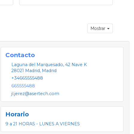
Mostrar
Contacto
Laguna del Marquesado, 42 Nave K
28021
Madrid
,
Madrid
+34665555488
665555488
jl.jerez@asertech.com
Horario
9 a 21 HORAS - LUNES A VIERNES