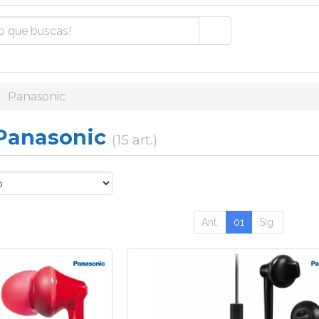
Panasonic
 Panasonic
(15 art.)
Ant.
01
Sig.