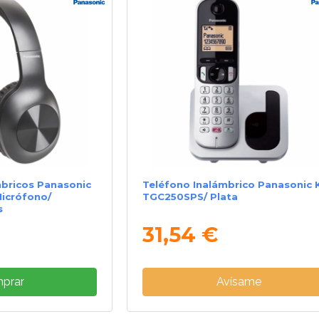
mbricos Panasonic
Teléfono Inalámbrico Panasonic 
icrófono/
TGC250SPS/ Plata
s
31,54 €
prar
Avísame