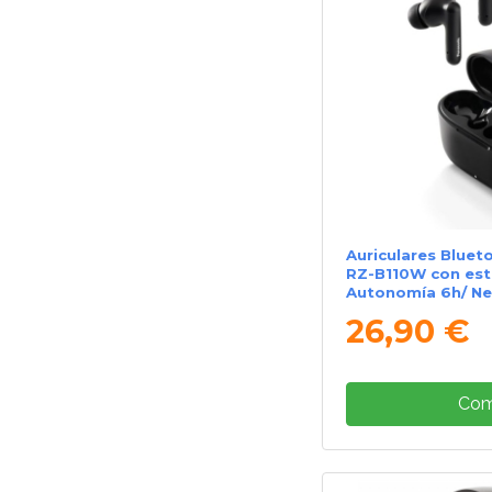
Auriculares Bluet
RZ-B110W con est
Autonomía 6h/ N
26,90 €
Com