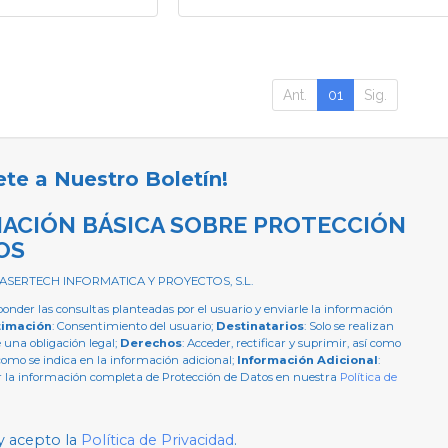
Ant.
01
Sig.
ete a Nuestro Boletín!
ACIÓN BÁSICA SOBRE PROTECCIÓN
OS
 ASERTECH INFORMATICA Y PROYECTOS, S.L.
ponder las consultas planteadas por el usuario y enviarle la información
timación
: Consentimiento del usuario;
Destinatarios
: Solo se realizan
e una obligación legal;
Derechos
: Acceder, rectificar y suprimir, así como
como se indica en la información adicional;
Información Adicional
:
 la información completa de Protección de Datos en nuestra
Política de
y acepto la
Política de Privacidad
.