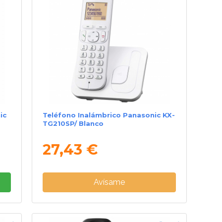
ic
Teléfono Inalámbrico Panasonic KX-
TG210SP/ Blanco
27,43 €
Avísame