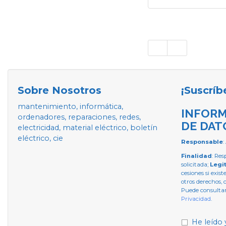
Sobre Nosotros
¡Suscríb
mantenimiento, informática,
INFORM
ordenadores, reparaciones, redes,
DE DAT
electricidad, material eléctrico, boletín
eléctrico, cie
Responsable
:
Finalidad
: Res
solicitada;
Legi
cesiones si exist
otros derechos, 
Puede consultar
Privacidad
.
He leído 