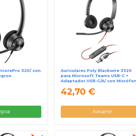
EncorePro 320/ con
Auriculares Poly Blackwire 3320
egros
para Microsoft Teams USB-C +
Adaptador USB-C/A/ con Micrófo
USB Tipo-C/ Negros
42,70 €
prar
Avísame