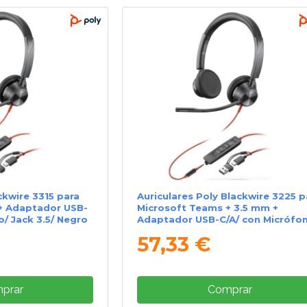
ckwire 3315 para
Auriculares Poly Blackwire 3225 p
+ Adaptador USB-
Microsoft Teams + 3.5 mm +
o/ Jack 3.5/ Negro
Adaptador USB-C/A/ con Micrófo
Jack 3.5 - USB Tipo-C/ Negros
57,33 €
prar
Comprar