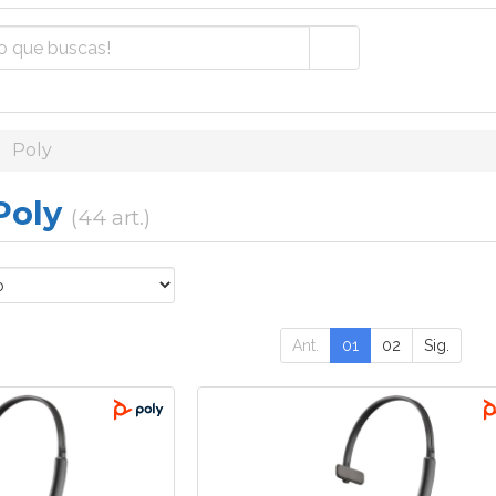
Poly
 Poly
(44 art.)
Ant.
01
02
Sig.