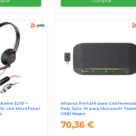
prar
Comprar
ckwire 5210 +
Altavoz Portátil para Conferenci
A/ con Micrófono/
Poly Sync 10 para Microsoft Team
o
USB/ Negro
70,36 €