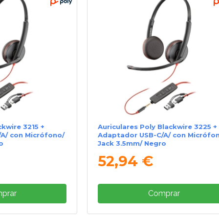
ckwire 3215 +
Auriculares Poly Blackwire 3225 +
A/ con Micrófono/
Adaptador USB-C/A/ con Micrófo
o
Jack 3.5mm/ Negro
52,94 €
prar
Comprar