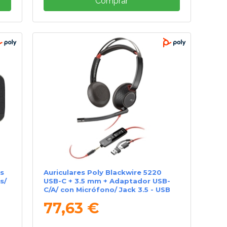
Comprar
as
Auriculares Poly Blackwire 5220
s/
USB-C + 3.5 mm + Adaptador USB-
C/A/ con Micrófono/ Jack 3.5 - USB
Tipo-C/ Bulk/ Negros
77,63 €