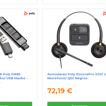
B Poly DA85
Auriculares Poly EncorePro 520/ 
ho/ USB Macho -
Micrófono/ QD/ Negros
o
72,19 €