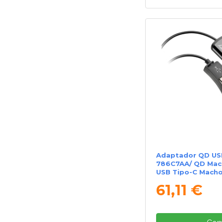
Adaptador QD US
786C7AA/ QD Mac
USB Tipo-C Mach
61,11 €