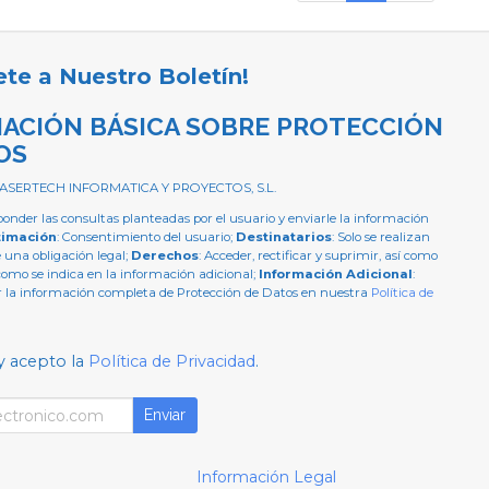
ete a Nuestro Boletín!
ACIÓN BÁSICA SOBRE PROTECCIÓN
OS
 ASERTECH INFORMATICA Y PROYECTOS, S.L.
ponder las consultas planteadas por el usuario y enviarle la información
timación
: Consentimiento del usuario;
Destinatarios
: Solo se realizan
e una obligación legal;
Derechos
: Acceder, rectificar y suprimir, así como
como se indica en la información adicional;
Información Adicional
:
 la información completa de Protección de Datos en nuestra
Política de
y acepto la
Política de Privacidad
.
Enviar
Información Legal