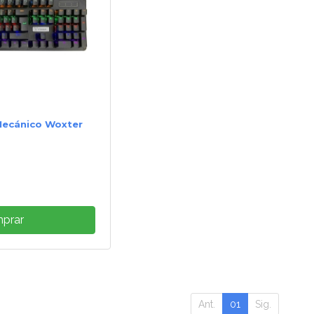
Mecánico Woxter
prar
Ant.
01
Sig.