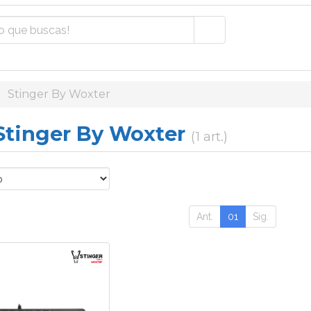
Stinger By Woxter
 Stinger By Woxter
(1 art.)
Ant.
01
Sig.